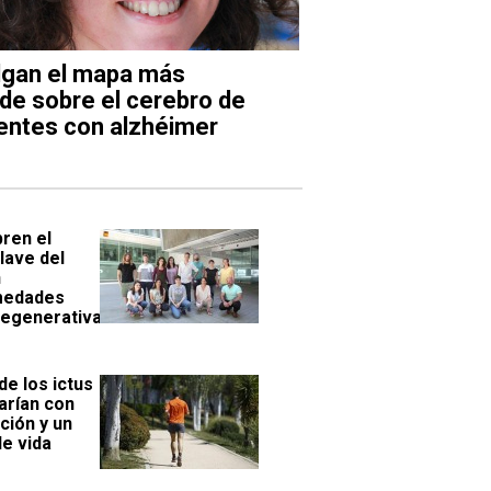
lgan el mapa más
de sobre el cerebro de
entes con alzhéimer
ren el
lave del
n
medades
egenerativas
de los ictus
arían con
ción y un
de vida