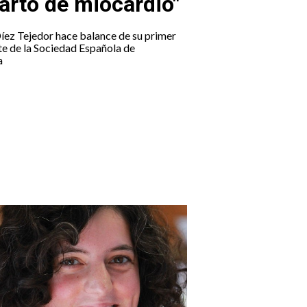
farto de miocardio"
íez Tejedor hace balance de su primer
nte de la Sociedad Española de
a