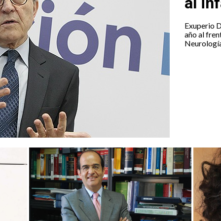
al in
Exuperio D
año al fre
Neurologí