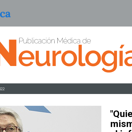
122
"Quie
mismo