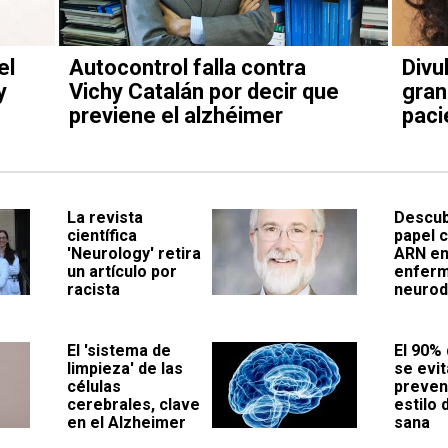
el
Autocontrol falla contra
Divu
y
Vichy Catalán por decir que
gran
previene el alzhéimer
paci
La revista
Descub
científica
papel c
'Neurology' retira
ARN e
un artículo por
enfer
racista
neurod
El 'sistema de
El 90% 
limpieza' de las
se evit
células
preven
cerebrales, clave
estilo 
en el Alzheimer
sana