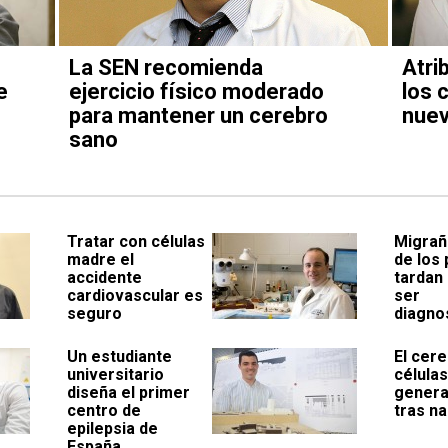
La SEN recomienda
Atri
e
ejercicio físico moderado
los 
para mantener un cerebro
nuev
sano
Tratar con células
Migrañ
madre el
de los
accidente
tardan
cardiovascular es
ser
seguro
diagno
Un estudiante
El cere
universitario
célula
diseña el primer
genera
centro de
tras n
epilepsia de
España