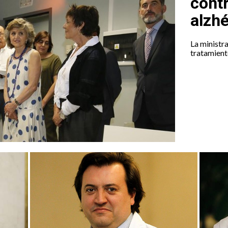
contr
alzh
La ministra
tratamient