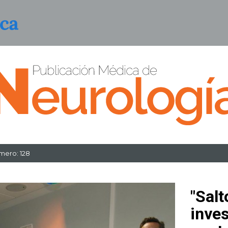
mero: 128
"Salt
inve