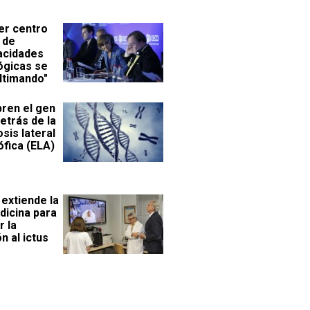
er centro
 de
acidades
ógicas se
ltimando"
ren el gen
etrás de la
sis lateral
ófica (ELA)
 extiende la
dicina para
r la
n al ictus