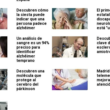
Descubren cómo
El prim
la siesta puede
estatal
indicar que una
discap
persona padece
neurol
alzhéimer
está "u
Un análisis de
Descub
sangre es un 94%
clave d
preciso para
esclero
identificar
amiotr
alzhéimer
temprano
Descubren una
Madrid
molécula que
teleme
protege al
mejora
cerebro del
atenció
párkinson