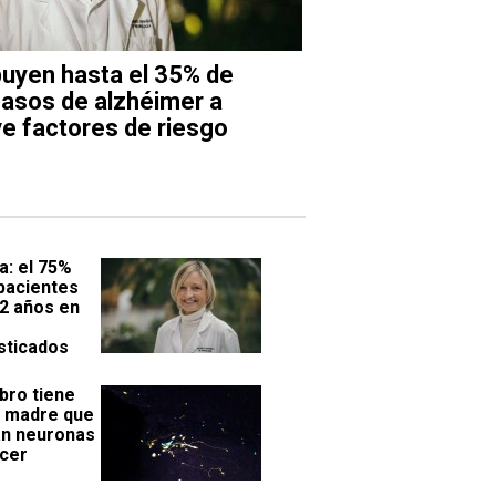
buyen hasta el 35% de
casos de alzhéimer a
e factores de riesgo
a: el 75%
 pacientes
 2 años en
sticados
bro tiene
s madre que
n neuronas
acer