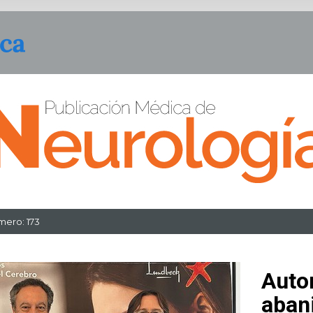
ero: 173
Auto
aban