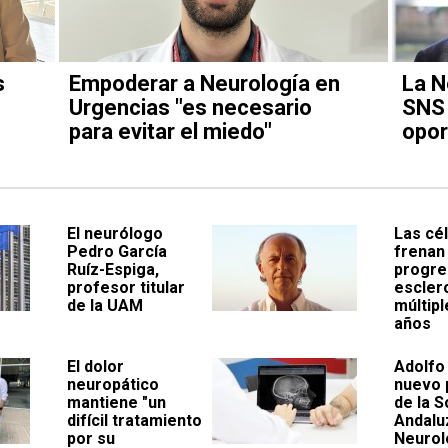
s
Empoderar a Neurología en
La N
Urgencias "es necesario
SNS 
para evitar el miedo"
opor
El neurólogo
Las cé
Pedro García
frenan 
Ruíz-Espiga,
progre
profesor titular
escler
de la UAM
múltipl
años
El dolor
Adolfo
neuropático
nuevo 
mantiene "un
de la 
difícil tratamiento
Andalu
por su
Neurol