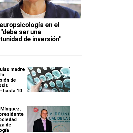
europsicología en el
"debe ser una
tunidad de inversión"
lulas madre
la
sión de
osis
e hasta 10
 Mínguez,
presidente
Sociedad
za de
ogía