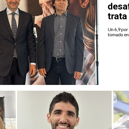
desa
trat
Un 6,9 por
tomado en 