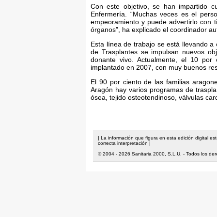
Con este objetivo, se han impartido cu
Enfermería. “Muchas veces es el perso
empeoramiento y puede advertirlo con 
órganos”, ha explicado el coordinador a
Esta línea de trabajo se está llevando
de Trasplantes se impulsan nuevos obj
donante vivo. Actualmente, el 10 por 
implantado en 2007, con muy buenos resul
El 90 por ciento de las familias arago
Aragón hay varios programas de traspla
ósea, tejido osteotendinoso, válvulas car
| La información que figura en esta edición digital e
correcta interpretación |
© 2004 - 2026 Sanitaria 2000, S.L.U. - Todos los de