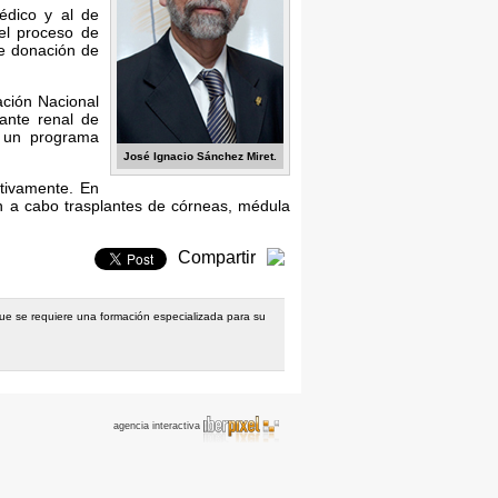
médico y al de
el proceso de
e donación de
ación Nacional
ante renal de
, un programa
José Ignacio Sánchez Miret.
ativamente. En
n a cabo trasplantes de córneas, médula
Compartir
 que se requiere una formación especializada para su
agencia interactiva