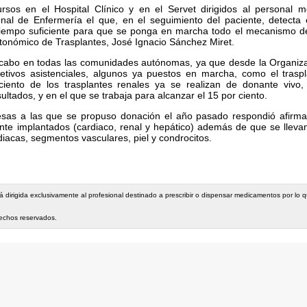
rsos en el Hospital Clínico y en el Servet dirigidos al personal 
nal de Enfermería el que, en el seguimiento del paciente, detecta 
tiempo suficiente para que se ponga en marcha todo el mecanismo d
utonómico de Trasplantes, José Ignacio Sánchez Miret.
 a cabo en todas las comunidades autónomas, ya que desde la Organiz
etivos asistenciales, algunos ya puestos en marcha, como el traspl
ciento de los trasplantes renales ya se realizan de donante vivo
tados, y en el que se trabaja para alcanzar el 15 por ciento.
nesas a las que se propuso donación el año pasado respondió afirm
nte implantados (cardiaco, renal y hepático) además de que se lleva
diacas, segmentos vasculares, piel y condrocitos.
stá dirigida exclusivamente al profesional destinado a prescribir o dispensar medicamentos por lo
rechos reservados.