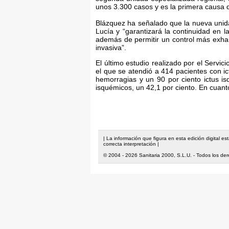
unos 3.300 casos y es la primera causa 
Blázquez ha señalado que la nueva unidad
Lucía y “garantizará la continuidad en 
además de permitir un control más exhau
invasiva”.
El último estudio realizado por el Serv
el que se atendió a 414 pacientes con ic
hemorragias y un 90 por ciento ictus is
isquémicos, un 42,1 por ciento. En cuant
| La información que figura en esta edición digital e
correcta interpretación |
© 2004 - 2026 Sanitaria 2000, S.L.U. - Todos los de