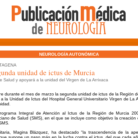
NEUROLOGÍA AUTONÓMICA
RTAGENA
gunda unidad de ictus de Murcia
e Salud y apoyará a la unidad del Virgen de La Arrixaca
re durante el mes de marzo la segunda unidad de ictus de la Región d
a la Unidad de Ictus del Hospital General Universitario Virgen de La A
nidad.
rograma Integral de Atención al Ictus de la Región de Murcia 20
ciano de Salud (SMS), en el que se incluye como objetivo la creación
 SMS.
nitaria, Magina Blázquez, ha destacado “la trascendencia de la ape
que supone un paso más en la lucha contra el ictus, del que cada añ