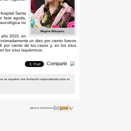
Hospital Santa
en fase aguda,
neurológica no
Magina Blázquez.
l año 2010, en
aproximadamente un diez por ciento fueron
 por ciento de los casos y, en los ictus
n los ictus isquémicos.
Compartir
 que se requiere una formación especializada para su
agencia interactiva