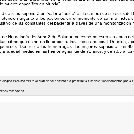
de muerte específica en Murcia”.
 de ictus supondrá un “valor añadido” en la cartera de servicios del 
la atención urgente a los pacientes en el momento de sufrir un ictus 
stivo de las constantes del paciente a través de una monitorización 
icio de Neurología del Área 2 de Salud toma como muestra los datos de
tus, cifras que están en línea con la tasa media regional. De ellos, 
quémicos. Dentro de las hemorragias, las mujeres supusieron un 40,6
o a la edad media, en las hemorragias fue de 71 años, y de 73,5 años e
stá dirigida exclusivamente al profesional destinado a prescribir o dispensar medicamentos por lo
rechos reservados.