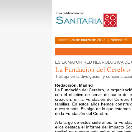
Martes, 20 de marzo de 2012 | Número 50
ES LA MAYOR RED NEUROLÓGICA DE
La Fundación del Cerebro 
Trabaja en la divulgación y concienciaci
Redacción. Madrid
La Fundación del Cerebro, la organizació
con el objetivo de servir de punto de 
creación, en la Fundación del Cerebro 
familias. En estos años hemos construid
nuestro país. Es algo de lo que estamos 
de la Fundación del Cerebro.
A lo largo de estos siete años, la Funda
ellos destaca el
Informe del Impacto So
realizó en nuestro país sobre el impact