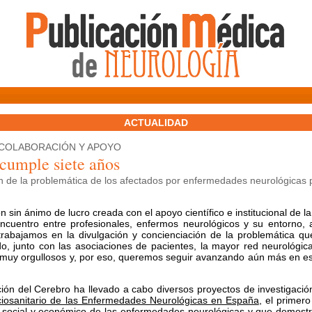
ACTUALIDAD
 COLABORACIÓN Y APOYO
cumple siete años
ón de la problemática de los afectados por enfermedades neurológicas 
n sin ánimo de lucro creada con el apoyo científico e institucional de
encuentro entre profesionales, enfermos neurológicos y su entorno,
trabajamos en la divulgación y concienciación de la problemática qu
o, junto con las asociaciones de pacientes, la mayor red neurológi
muy orgullosos y, por eso, queremos seguir avanzando aún más en esta
ción del Cerebro ha llevado a cabo diversos proyectos de investigació
ciosanitario de las Enfermedades Neurológicas en España
, el primer
o social y económico de las enfermedades neurológicas y que demost