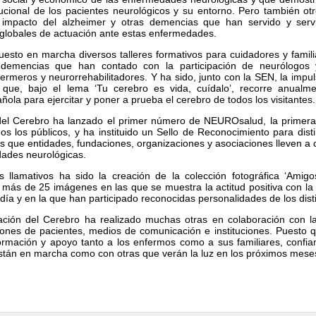
tucional de los pacientes neurológicos y su entorno. Pero también o
l impacto del alzheimer y otras demencias que han servido y serv
s globales de actuación ante estas enfermedades.
sto en marcha diversos talleres formativos para cuidadores y famil
 demencias que han contado con la participación de neurólogos 
rmeros y neurorrehabilitadores. Y ha sido, junto con la SEN, la impu
 que, bajo el lema ‘Tu cerebro es vida, cuídalo’, recorre anualme
ñola para ejercitar y poner a prueba el cerebro de todos los visitantes.
el Cerebro ha lanzado el primer número de NEUROsalud, la primera 
os los públicos, y ha instituido un Sello de Reconocimiento para disti
s que entidades, fundaciones, organizaciones y asociaciones lleven a
dades neurológicas.
 llamativos ha sido la creación de la colección fotográfica ‘Amigo
más de 25 imágenes en las que se muestra la actitud positiva con la
día y en la que han participado reconocidas personalidades de los dist
ción del Cerebro ha realizado muchas otras en colaboración con las 
aciones de pacientes, medios de comunicación e instituciones. Puesto
formación y apoyo tanto a los enfermos como a sus familiares, conf
a están en marcha como con otras que verán la luz en los próximos mese