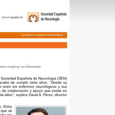
Acceda a nuestra hemeroteca
para mejorar su bienestar
 la Sociedad Española de Neurología (SEN)
 acaba de cumplir siete años. “Desde su
e viven los enfermos neurológicos y sus
ca de colaboración y apoyo que existe en
 labor”, explica David A. Pérez, director
n. Entre
o que se
raba las