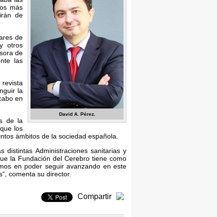
tros más
irán de
iares de
y otros
lsora de
nte las
revista
nguir la
 cabo en
David A. Pérez.
s de la
 que los
intos ámbitos de la sociedad española.
distintas Administraciones sanitarias y
 que la Fundación del Cerebro tiene como
iamos en poder seguir avanzando en este
s“, comenta su director.
Compartir