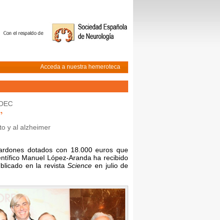
Acceda a nuestra hemeroteca
IDEC
”
to y al alzheimer
lardones dotados con 18.000 euros que
entífico Manuel López-Aranda ha recibido
ublicado en la revista
Science
en julio de