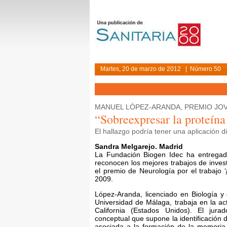
Martes, 20 de marzo de 2012 | Número 50
MANUEL LÓPEZ-ARANDA, PREMIO JOV
“Sobreexpresar la proteín
El hallazgo podría tener una aplicación d
Sandra Melgarejo. Madrid
La Fundación Biogen Idec ha entregad
reconocen los mejores trabajos de inves
el premio de Neurología por el trabajo ‘
2009.
López-Aranda, licenciado en Biología y
Universidad de Málaga, trabaja en la ac
California (Estados Unidos). El jur
conceptual que supone la identificación
asociada a la formación de la memoria 