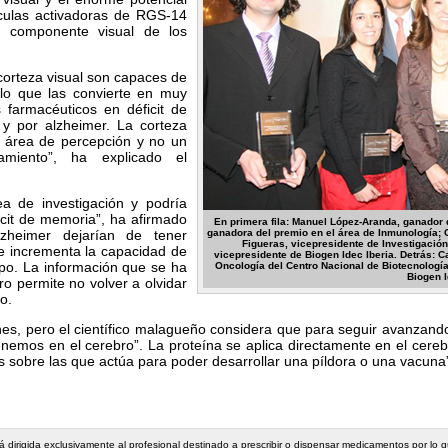
éculas activadoras de RGS-14
l componente visual de los
corteza visual son capaces de
lo que las convierte en muy
 farmacéuticos en déficit de
y por alzheimer. La corteza
n área de percepción y no un
miento”, ha explicado el
ea de investigación y podría
ficit de memoria”, ha afirmado
En primera fila: Manuel López-Aranda, ganador 
zheimer dejarían de tener
ganadora del premio en el área de Inmunología; C
Figueras, vicepresidente de Investigación
e incrementa la capacidad de
vicepresidente de Biogen Idec Iberia. Detrás: 
o. La información que se ha
Oncología del Centro Nacional de Biotecnología
Biogen I
ro permite no volver a olvidar
o.
s, pero el científico malagueño considera que para seguir avanzando 
nemos en el cerebro”. La proteína se aplica directamente en el cereb
es sobre las que actúa para poder desarrollar una píldora o una vacun
stá dirigida exclusivamente al profesional destinado a prescribir o dispensar medicamentos por lo