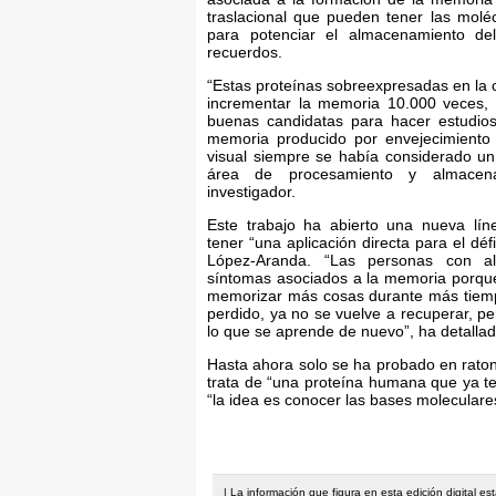
traslacional que pueden tener las mol
para potenciar el almacenamiento de
recuerdos.
“Estas proteínas sobreexpresadas en la 
incrementar la memoria 10.000 veces, 
buenas candidatas para hacer estudios
memoria producido por envejecimiento 
visual siempre se había considerado u
área de procesamiento y almacena
investigador.
Este trabajo ha abierto una nueva lín
tener “una aplicación directa para el dé
López-Aranda. “Las personas con al
síntomas asociados a la memoria porqu
memorizar más cosas durante más tiemp
perdido, ya no se vuelve a recuperar, pe
lo que se aprende de nuevo”, ha detallad
Hasta ahora solo se ha probado en ratone
trata de “una proteína humana que ya te
“la idea es conocer las bases molecular
| La información que figura en esta edición digital e