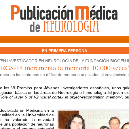
EN PRIMERA PERSONA
EN INVESTIGADOR EN NEUROLOGÍA DE LA FUNDACIÓN BIOGEN 
a RGS-14 incrementa la memoria 10.000 veces
irecta en los síntomas de déficit de memoria asociados al envejecimien
o los VI Premios para Jóvenes Investigadores españoles, unos ga
tigación básica en las áreas de Neurología e Inmunología. El joven ci
Role of layer 6 of V2 visual cortex in object-recongnition memory
’, p
 doctorado en Medicina en la
tualidad en la Universidad de
ado ha valorado la novedad
 de una población de neuronas
visual y el enorme potencial