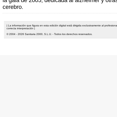
la gala de 2005, dedicada al alzheimer y otr
cerebro.
| La información que figura en esta edición digital está dirigida exclusivamente al profesi
correcta interpretación |
© 2004 - 2026 Sanitaria 2000, S.L.U. - Todos los derechos reservados.