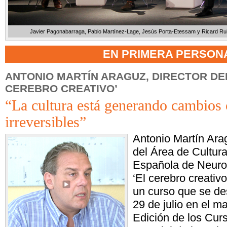
Javier Pagonabarraga, Pablo Martínez-Lage, Jesús Porta-Etessam y Ricard Ruiz, e
EN PRIMERA PERSON
ANTONIO MARTÍN ARAGUZ, DIRECTOR DE
CEREBRO CREATIVO’
“La cultura está generando cambios 
irreversibles”
Antonio Martín Arag
del Área de Cultur
Española de Neurol
‘El cerebro creativo
un curso que se des
29 de julio en el m
Edición de los Cur