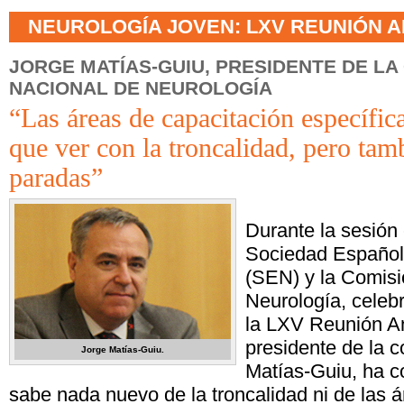
NEUROLOGÍA JOVEN: LXV REUNIÓN A
JORGE MATÍAS-GUIU, PRESIDENTE DE LA
NACIONAL DE NEUROLOGÍA
“Las áreas de capacitación específic
que ver con la troncalidad, pero tam
paradas”
Durante la sesión 
Sociedad Español
(SEN) y la Comisi
Neurología, celeb
la LXV Reunión An
presidente de la c
Jorge Matías-Guiu.
Matías-Guiu, ha 
sabe nada nuevo de la troncalidad ni de las 